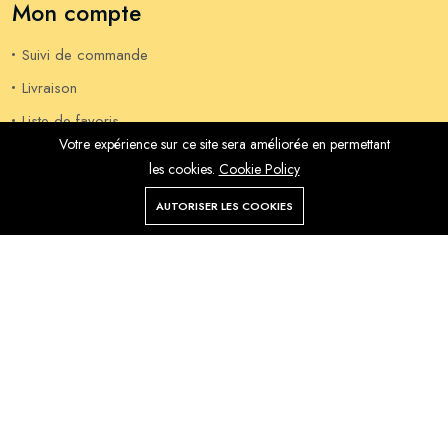
Mon compte
Suivi de commande
Livraison
Liste de favoris
Votre expérience sur ce site sera améliorée en permettant
Mon compte
les cookies.
Cookie Policy
Commandes
AUTORISER LES COOKIES
Liste de
Magasin
Rechercher
souhaits
Compte
Menu
Informations
Notre Histoire
Actualités Récentes
Contactez-nous
Livraison
Confidentialité