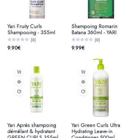
Yari Fruity Curls
Shampoing Romarin
Shampooing - 355ml
Batana 360ml - YARI
(0)
(0)
9.90€
9.99€
Yari Après shampoing
Yari Green Curls Ultra
démêlant & hydratant
Hydrating Leave-in
GREEN CURLS 355ml
Conditioner 500ml