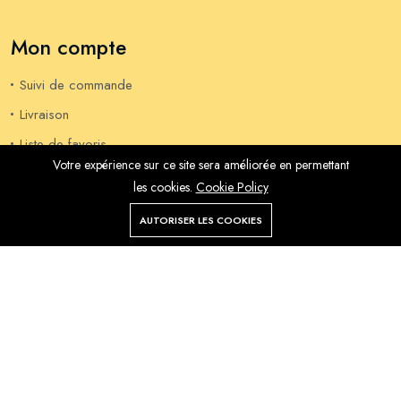
Mon compte
Suivi de commande
Livraison
Liste de favoris
Votre expérience sur ce site sera améliorée en permettant
Mon compte
les cookies.
Cookie Policy
Commandes
AUTORISER LES COOKIES
Liste de
Magasin
Rechercher
souhaits
Compte
Menu
Informations
Notre Histoire
Actualités Récentes
Contactez-nous
Livraison